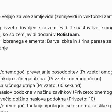
i
 veljajo za vse zemljevide (zemljevidi in vektorski zeml
 privzeto dovoljenje za zemljevid. Te nastavitve je m
i, ko so zemljevidi dodani v
Rolisteam
.
 izbranega elementa: Barva izbire in širina peresa za
anje
onemogoči preverjanje posodobitev (Privzeto: omo
unkcijo srčnega utripa. (Privzeto: onemogočeno)
a srčnega utripa (Privzeto: 60 sekund)
 naslov podokna v načinu zavihkov (Privzeto: onemo
ajvečjo dolžino naslova podokna (Privzeto: 10)
onemogoči funkcijo »prilagodi se oknom« za slike (p