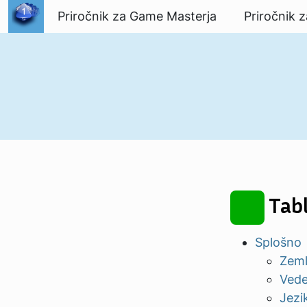
Preskoči na vsebino
Priročnik za Game Masterja
Priročnik z
Tabl
Splošno
Zeml
Vede
Jezik