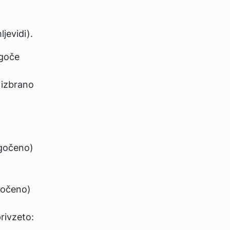
jevidi).
ogoče
 izbrano
gočeno)
gočeno)
rivzeto: