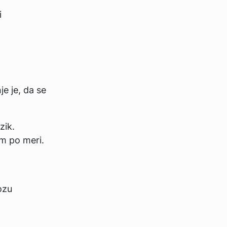
i
e je, da se
zik.
m po meri.
ozu