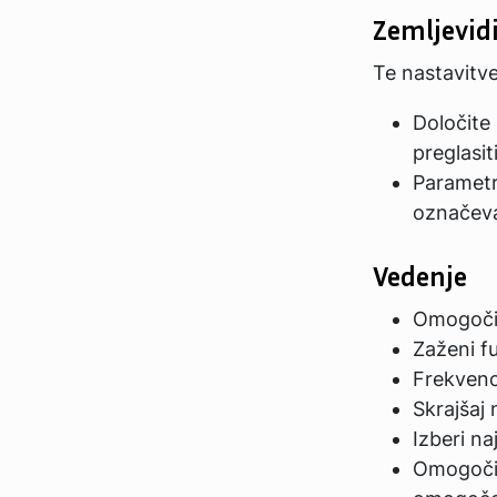
Zemljevid
Te nastavitve
Določite
preglasit
Parametri
označev
Vedenje
Omogoči/
Zaženi f
Frekvenc
Skrajšaj
Izberi n
Omogoči/