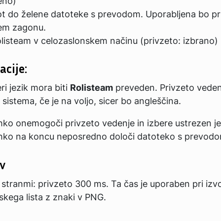
eno)
ot do želene datoteke s prevodom. Uporabljena bo pr
em zagonu.
olisteam v celozaslonskem načinu (privzeto: izbrano)
acije:
ri jezik mora biti
Rolisteam
preveden. Privzeto vedenj
z sistema, če je na voljo, sicer bo angleščina.
hko onemogoči privzeto vedenje in izbere ustrezen je
hko na koncu neposredno določi datoteko s prevodo
v
stranmi: privzeto 300 ms. Ta čas je uporaben pri izv
skega lista z znaki v PNG.