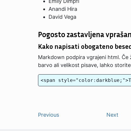
Emily Dimpfl
Anandi Hira
David Vega
Pogosto zastavljena vprašan
Kako napisati obogateno besed
Markdown podpira vgrajeni html. Če že
barvo ali velikost pisave, lahko storit
Previous
Next