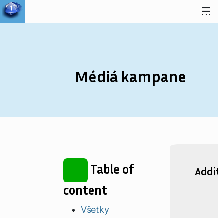
Skip to content
Médiá kampane
Table of
Addi
content
Všetky