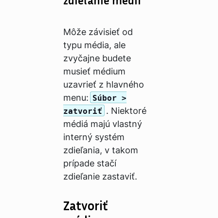
Môže závisieť od
typu média, ale
zvyčajne budete
musieť médium
uzavrieť z hlavného
menu:
Súbor >
. Niektoré
zatvoriť
médiá majú vlastný
interný systém
zdieľania, v takom
prípade stačí
zdieľanie zastaviť.
Zatvoriť