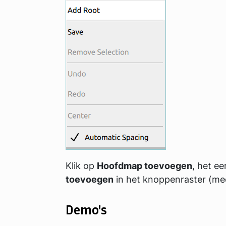
Klik op
Hoofdmap toevoegen
, het e
toevoegen
in het knoppenraster (mee
Demo's