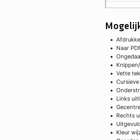
Mogelij
Afdrukk
Naar PD
Ongedaa
Knippen/
Vette te
Cursieve
Onderstr
Links uitl
Gecentr
Rechts ui
Uitgevul
Kleur wij