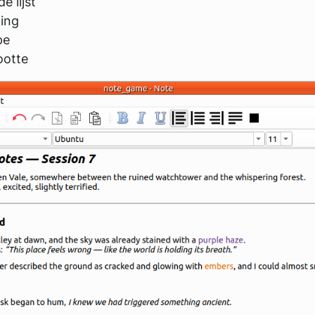
e lijst
ing
pe
ootte