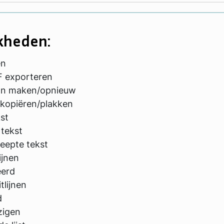
kheden:
en
F exporteren
n maken/opnieuw
kopiëren/plakken
kst
 tekst
eepte tekst
ijnen
eerd
tlijnen
d
zigen