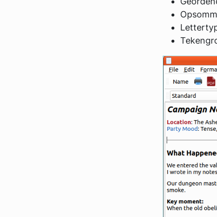
Geordend
Opsomm
Letterty
Tekengr