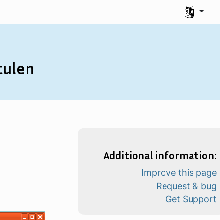
Uw taal se
tulen
Additional information:
Improve this page
Request & bug
Get Support