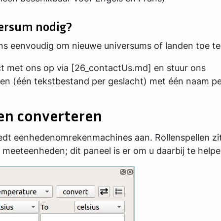
ersum nodig?
ons eenvoudig om nieuwe universums of landen toe t
 met ons op via [26_contactUs.md] en stuur ons
en (één tekstbestand per geslacht) met één naam per
n converteren
edt eenhedenomrekenmachines aan. Rollenspellen zit
meeteenheden; dit paneel is er om u daarbij te helpe