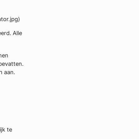
tor.jpg)
erd. Alle
men
bevatten.
n aan.
jk te