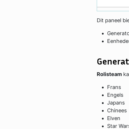
Dit paneel b
Generat
Eenhede
Generat
Rolisteam
ka
Frans
Engels
Japans
Chinees
Elven
Star War