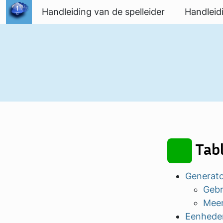
Spring naar inhoud
Handleiding van de spelleider
Handleid
Tabl
Generat
Gebr
Meer
Eenhede