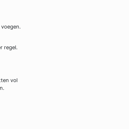
e voegen.
 regel.
ten vol
n.