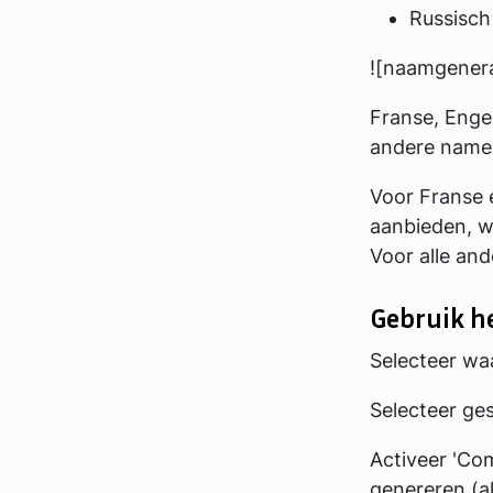
Russisch
![naamgenera
Franse, Engel
andere name
Voor Franse
aanbieden, w
Voor alle an
Gebruik h
Selecteer w
Selecteer ge
Activeer 'Co
genereren (a