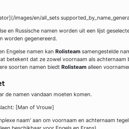
tor](/images/en/all_sets supported_by_name_genera
se en Russische namen worden uit een lijst geselecte
n worden gegenereerd.
 en Engelse namen kan
Rolisteam
samengestelde na
at betekent dat ze zowel voornaam als achternaam 
dere soorten namen biedt
Rolisteam
alleen voorname
et
aar de namen vandaan moeten komen.
slacht: [Man of Vrouw]
mplexe naam' aan om voornaam en achternaam tegeli
lleen beschikbaar voor Engels en Frans)