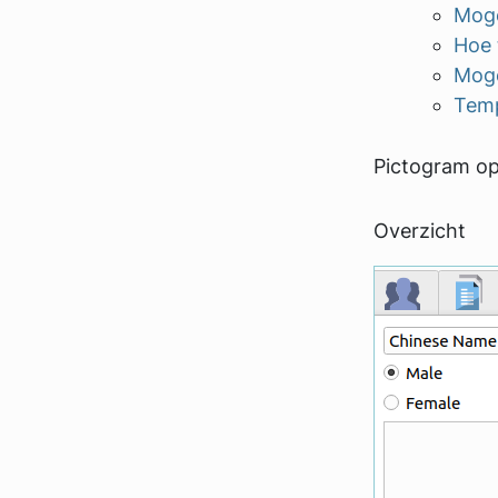
Moge
Hoe 
Moge
Temp
Pictogram op
Overzicht