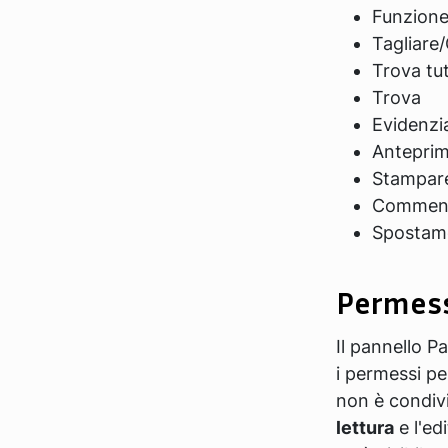
Funzione 
Tagliare/
Trova tu
Trova
Evidenzi
Antepri
Stampar
Comment
Spostame
Permes
Il pannello P
i permessi pe
non è condivi
lettura
e l'ed