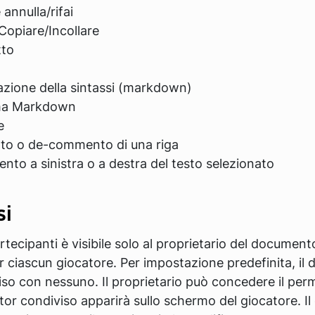
annulla/rifai
Copiare/Incollare
tto
azione della sintassi (markdown)
ma Markdown
e
o o de-commento di una riga
nto a sinistra o a destra del testo selezionato
si
artecipanti è visibile solo al proprietario del document
r ciascun giocatore. Per impostazione predefinita, i
so con nessuno. Il proprietario può concedere il per
itor condiviso apparirà sullo schermo del giocatore. I