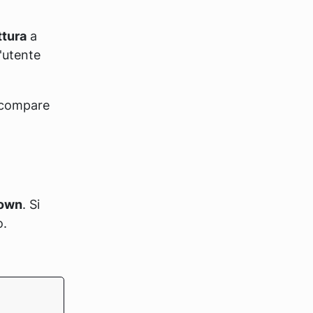
ttura
a
'utente
 scompare
own
. Si
o.