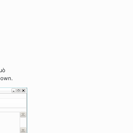
può
down.