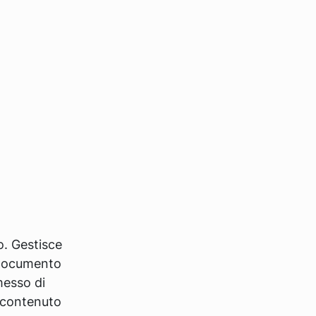
o. Gestisce
l documento
messo di
l contenuto