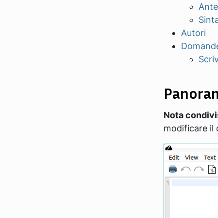
Ante
Sint
Autori
Domande
Scri
Panora
Nota condivi
modificare i