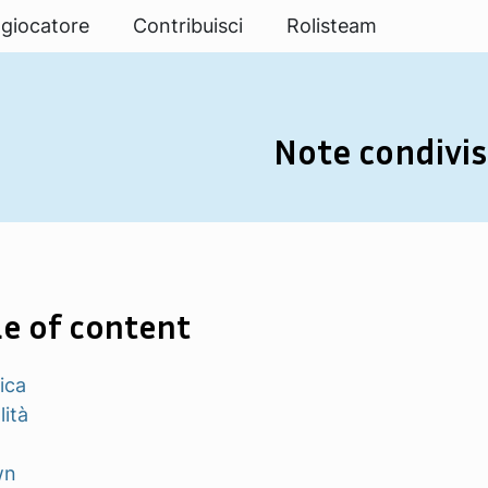
 giocatore
Contribuisci
Rolisteam
Note condivi
e of content
ica
lità
wn