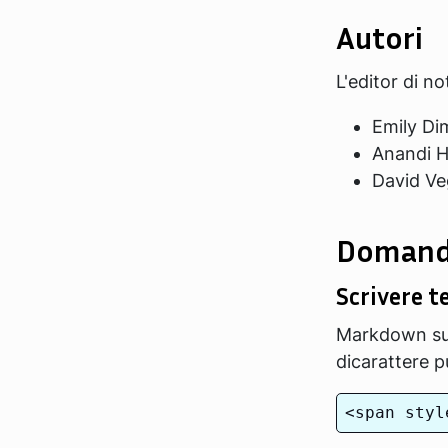
Autori
L'editor di n
Emily Di
Anandi H
David Ve
Domand
Scrivere 
Markdown supp
dicarattere p