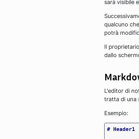
sarà visibile 
Successivame
qualcuno che
potrà modifi
Il proprietar
dallo schermo
Markdo
L'editor di n
tratta di una
Esempio: