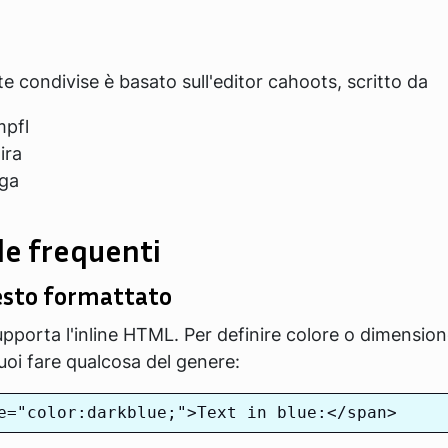
ote condivise è basato sull'editor cahoots, scritto da
mpfl
ira
ga
e frequenti
testo formattato
orta l'inline HTML. Per definire colore o dimensione
uoi fare qualcosa del genere: