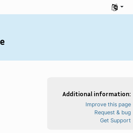
Seleziona l
se
Additional information:
Improve this page
Request & bug
Get Support