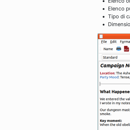
Elenco o
Elenco p
Tipo di c
Dimensio