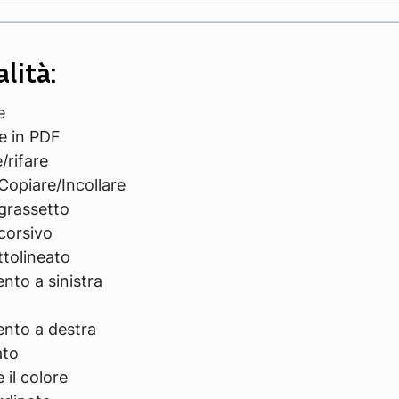
lità:
e
e in PDF
/rifare
Copiare/Incollare
 grassetto
corsivo
ttolineato
nto a sinistra
ento a destra
ato
il colore