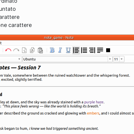
rdinato
untato
arattere
ne carattere