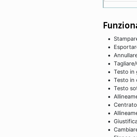
Funziona
Stampar
Esportar
Annullare
Tagliare/
Testo in
Testo in 
Testo so
Allineame
Centrato
Allineam
Giustific
Cambiare 