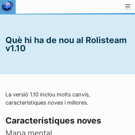
Salta al contingut
Què hi ha de nou al Rolisteam
v1.10
La versió 1.10 inclou molts canvis,
característiques noves i millores.
Característiques noves
Mapa mental