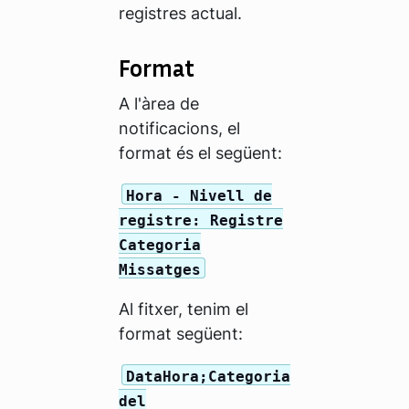
registres actual.
Format
A l'àrea de
notificacions, el
format és el següent:
Hora - Nivell de
registre: Registre
Categoria
Missatges
Al fitxer, tenim el
format següent:
DataHora;Categoria
del