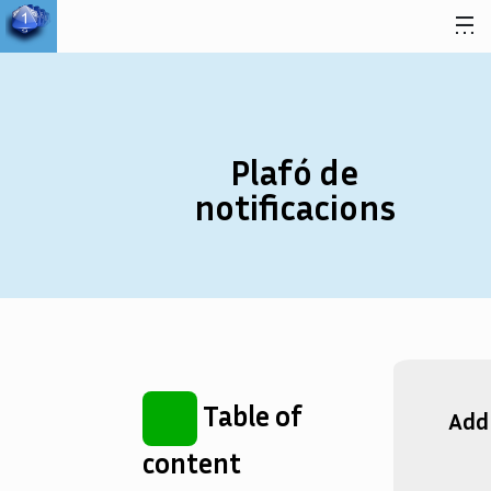
Salta al contingut
Plafó de
notificacions
Table of
Add
content