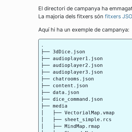
El directori de campanya ha emmagat
La majoria dels fitxers són
fitxers JS
Aquí hi ha un exemple de campanya:
.

├── 3dDice.json

├── audioplayer1.json

├── audioplayer2.json

├── audioplayer3.json

├── chatrooms.json

├── content.json

├── data.json

├── dice_command.json

├── media

│   ├── VectorialMap.vmap

│   ├── sheet_simple.rcs

│   ├── MindMap.rmap
