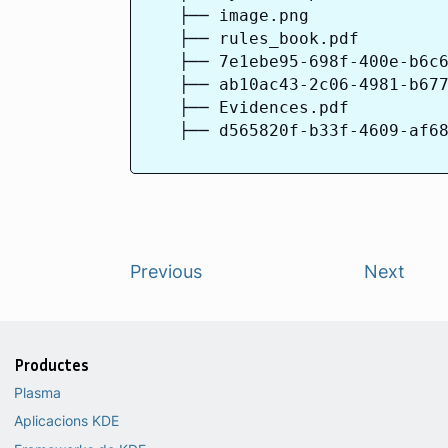
    ├── image.png

    ├── rules_book.pdf

    ├── 7e1ebe95-698f-400e-b6c6
    ├── ab10ac43-2c06-4981-b677
    ├── Evidences.pdf

    ├── d565820f-b33f-4609-af68
Previous
Next
Productes
Plasma
Aplicacions KDE