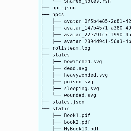
│   └── Shared_Notes.rsn

├── npc.json

├── npcs

│   ├── avatar_0f5b4e85-2a81-42
│   ├── avatar_147b4571-a380-49
│   ├── avatar_22e791c7-f990-45
│   ├── avatar_2894d9c1-56a3-4b
├── rolisteam.log

├── states

│   ├── bewitched.svg

│   ├── dead.svg

│   ├── heavywonded.svg

│   ├── poison.svg

│   ├── sleeping.svg

│   └── wounded.svg

├── states.json

└── static

    ├── Book1.pdf

    ├── book2.pdf

    ├── MyBook10.pdf
